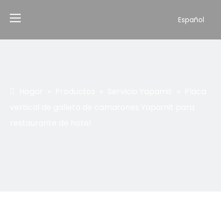
Español
Hogar
»
Productos
»
Servicio Yapamit
»
Placa
vertical de galleta de camarones Yapamit para
restaurante de hotel