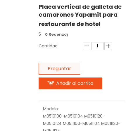
Placa vertical de galleta de
camarones Yapamit para
restaurante de hotel
5
0 Recenzoj
Cantidad:
Preguntar
Añadir al carrito
Modelo:
M0510100-M0510104 M0510120-
M0510124 M0511100-M0511104 M0511120-
M0511124