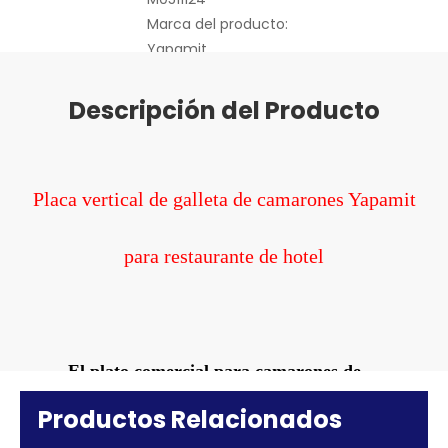
Marca del producto:
Yapamit
Descripción del Producto
Acero inoxidable
artículos de hotelería
Placa vertical de galleta de camarones Yapamit
Multifunción
plato de comida
para restaurante de hotel
plato de serpiente
Plato De Galletas De Camarones
El plato comercial para camarones de
Productos Relacionados
Yapamit presenta un diseño de acero de tres capas.