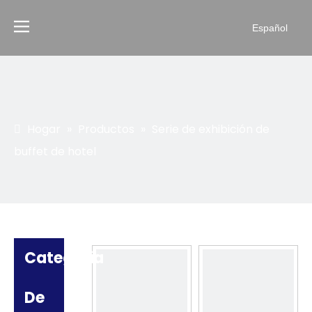
Español
Hogar
»
Productos
»
Serie de exhibición de
buffet de hotel
Categoria
De