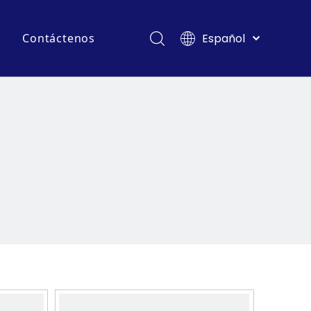
Español
s
Contáctenos
English
ventos y Exposiciones
Français
Pусский
ás frecuentes
logs de la industria
Deutsch
Italiano
Tiếng Việt
Polski
Türk dili
Filipino
Bahasa
indonesia