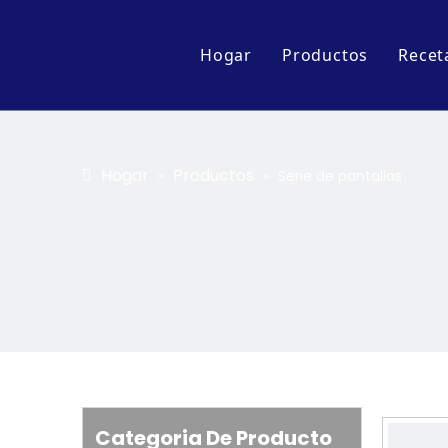
Hogar
Productos
Recet
Accesorio
Serie de pantalla
Hogar
Productos
»
»
Serie de pantallas
Carro de cocina y
Serie de equipos 
Serie de ollas y s
Categoria De Producto