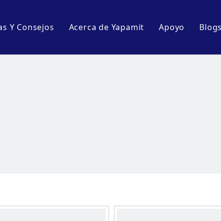
as Y Consejos
Acerca de Yapamit
Apoyo
Blog
Perfil de la empresa
Descargar
E
s
Tour por la fábrica
Preguntas m
B
 mesa
de cocina
artenes de cocina