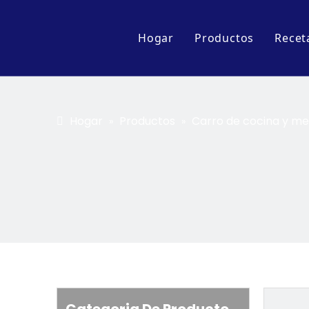
Hogar
Productos
Recet
Accesorio
Serie de pantalla
Hogar
Productos
Carro de cocina y m
»
»
Carro de cocina y
Serie de equipos 
Serie de ollas y s