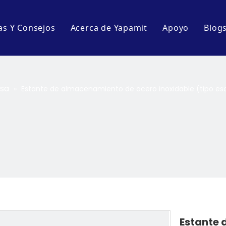
as Y Consejos
Acerca de Yapamit
Apoyo
Blog
Perfil de la empresa
Descargar
E
s
Tour por la fábrica
Preguntas m
B
esa
»
Estante de almacenamiento de acero inoxidable (tipo es
 mesa
de cocina
artenes de cocina
Estante 