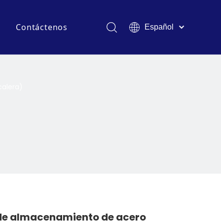
s
Contáctenos
Español
English
ventos y Exposiciones
Français
Pусский
ás frecuentes
logs de la industria
Deutsch
calera)
Italiano
Tiếng Việt
Polski
Türk dili
Filipino
Bahasa
indonesia
de almacenamiento de acero