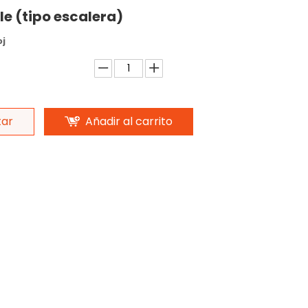
le (tipo escalera)
oj
tar
Añadir al carrito