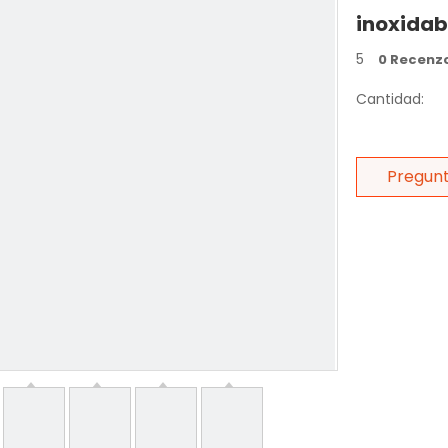
inoxidab
5
0 Recenz
Cantidad:
Pregun