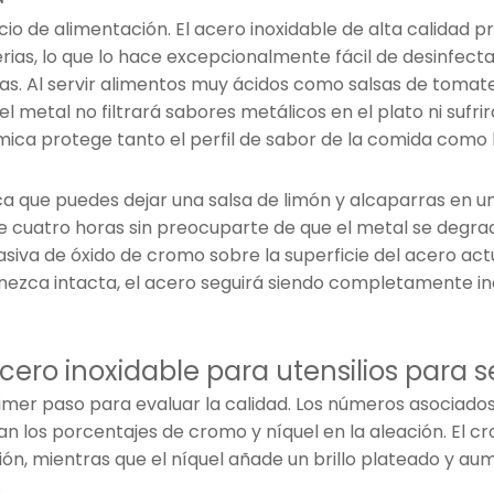
icio de alimentación. El acero inoxidable de alta calidad 
ias, lo que lo hace excepcionalmente fácil de desinfecta
s. Al servir alimentos muy ácidos como salsas de tomate
l metal no filtrará sabores metálicos en el plato ni sufrir
uímica protege tanto el perfil de sabor de la comida como 
ica que puedes dejar una salsa de limón y alcaparras en u
de cuatro horas sin preocuparte de que el metal se degra
pasiva de óxido de cromo sobre la superficie del acero a
nezca intacta, el acero seguirá siendo completamente in
ero inoxidable para utensilios para se
imer paso para evaluar la calidad. Los números asociados
an los porcentajes de cromo y níquel en la aleación. El c
ión, mientras que el níquel añade un brillo plateado y a
.