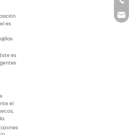
+86-75-
osición
kevinla
el es
jillas
Este es
ergentes
e
nte el
secos,
da.
 tazones