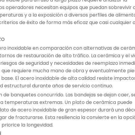
. Los operadores necesitan equipos que puedan sobrevivir a
eraturas y a la exposición a diversos perfiles de alimento
riterios de éxito de forma más eficaz que casi cualquier 
zo
 acero inoxidable en comparación con alternativas de cerám
ornos de restauración de alto tráfico. La cerámica y el vi
 riesgos de seguridad y necesidades de reemplazo inmedi
do que requiere mucha mano de obra y eventualmente pie
base. El acero inoxidable de alta calidad resiste impacto
ad estructural durante años de servicio continuo.
ón de banquetes concurrido. Las bandejas se dejan caer, s
es a temperaturas extremas. Un plato de cerámica puede
plato de acero inoxidable de gran espesor durará una déca
r de fracturarse. Esta resiliencia la convierte en la opci
riorice la longevidad.
d