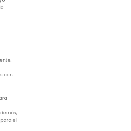
8/0
do
ente,
es con
lara
 Además,
 para el