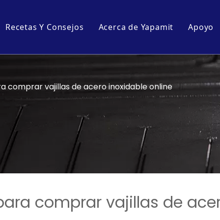
Recetas Y Consejos
Acerca de Yapamit
Apoyo
Perfil de la empresa
Desc
pantallas
Tour por la fábrica
Preg
 comprar vajillas de acero inoxidable online
cocina y mesa
equipos de cocina
llas y sartenes de cocina
ara comprar vajillas de ace