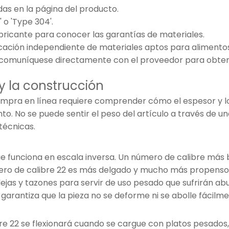
das en la página del producto.
 o 'Type 304'.
bricante para conocer las garantías de materiales.
ficación independiente de materiales aptos para alimento
Inox', comuníquese directamente con el proveedor para obte
 y la construcción
e compra en línea requiere comprender cómo el espesor y l
o. No se puede sentir el peso del artículo a través de u
técnicas.
ue funciona en escala inversa. Un número de calibre más 
acero de calibre 22 es más delgado y mucho más propenso
dejas y tazones para servir de uso pesado que sufrirán ab
 garantiza que la pieza no se deforme ni se abolle fácilm
re 22 se flexionará cuando se cargue con platos pesados,