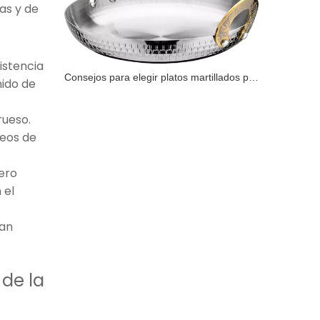
ras y de
sistencia
Consejos para elegir platos martillados para ocasiones especiales
nido de
rueso.
leos de
ero
 el
nan
 de la