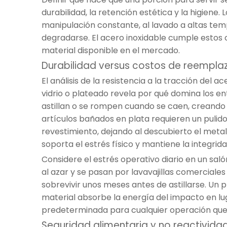
durabilidad, la retención estética y la higiene
manipulación constante, al lavado a altas temp
degradarse. El acero inoxidable cumple estos c
material disponible en el mercado.
Durabilidad versus costos de reempla
El análisis de la resistencia a la tracción del
vidrio o plateado revela por qué domina los ent
astillan o se rompen cuando se caen, creando
artículos bañados en plata requieren un puli
revestimiento, dejando al descubierto el metal 
soporta el estrés físico y mantiene la integrid
Considere el estrés operativo diario en un sal
al azar y se pasan por lavavajillas comercial
sobrevivir unos meses antes de astillarse. Un 
material absorbe la energía del impacto en luga
predeterminada para cualquier operación que p
Seguridad alimentaria y no reactivida