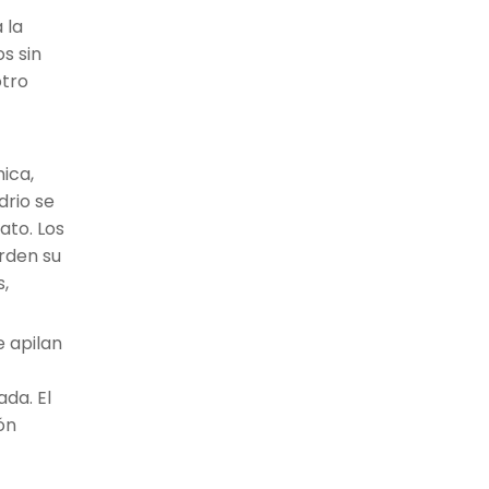
 la
s sin
otro
ica,
drio se
ato. Los
rden su
s,
e apilan
da. El
ón