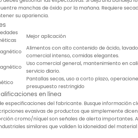
o debes gestionar las expectativas. Si deja una bandeja 1
cuentre manchas de óxido por la mañana. Requiere seca
ener su apariencia.
es
iedades
Mejor aplicación
éticas
Alimentos con alto contenido de ácido, lavado
agnético
comercial intenso, comidas elegantes.
Uso comercial general, mantenimiento en cali
agnético
servicio diario.
Pantallas secas, uso a corto plazo, operacion
ético
presupuesto restringido
lificaciones en línea
de especificaciones del fabricante. Busque información c
scripciones evasivas de productos que simplemente dicen
oporción cromo/níquel son señales de alerta importantes.
ndustriales similares que validen la idoneidad del material