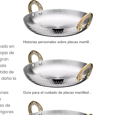
Historias personales sobre placas martilladas heredadas.
abado en
ojas de
 gran
ala
tida de
y daña la
ones
Guía para el cuidado de placas martilladas.
n
tes de
 rigores