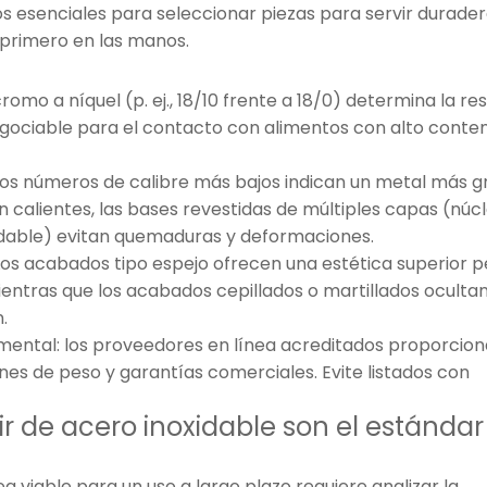
rios esenciales para seleccionar piezas para servir durade
 primero en las manos.
romo a níquel (p. ej., 18/10 frente a 18/0) determina la re
 negociable para el contacto con alimentos con alto conte
: los números de calibre más bajos indican un metal más g
en calientes, las bases revestidas de múltiples capas (núc
idable) evitan quemaduras y deformaciones.
os acabados tipo espejo ofrecen una estética superior p
mientras que los acabados cepillados o martillados ocultan
.
mental: los proveedores en línea acreditados proporcio
nes de peso y garantías comerciales. Evite listados con
vir de acero inoxidable son el estándar
a viable para un uso a largo plazo requiere analizar la