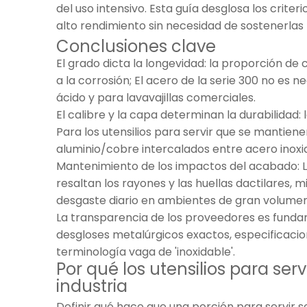
del uso intensivo. Esta guía desglosa los crite
alto rendimiento sin necesidad de sostenerlas
Conclusiones clave
El grado dicta la longevidad: la proporción de c
a la corrosión; El acero de la serie 300 no es
ácido y para lavavajillas comerciales.
El calibre y la capa determinan la durabilidad
Para los utensilios para servir que se mantien
aluminio/cobre intercalados entre acero inox
Mantenimiento de los impactos del acabado: L
resaltan los rayones y las huellas dactilares, 
desgaste diario en ambientes de gran volumen
La transparencia de los proveedores es funda
desgloses metalúrgicos exactos, especificacio
terminología vaga de 'inoxidable'.
Por qué los utensilios para ser
industria
Definir qué hace que una porción para servir se