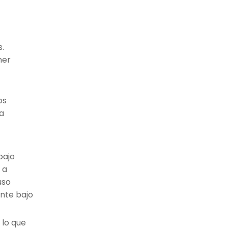
s.
ner
os
na
bajo
 a
uso
ente bajo
 lo que