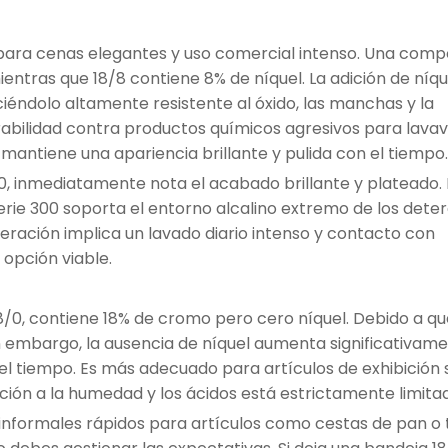
para cenas elegantes y uso comercial intenso. Una comp
ientras que 18/8 contiene 8% de níquel. La adición de níqu
ciéndolo altamente resistente al óxido, las manchas y la
bilidad contra productos químicos agresivos para lavava
mantiene una apariencia brillante y pulida con el tiempo.
, inmediatamente nota el acabado brillante y plateado. 
a serie 300 soporta el entorno alcalino extremo de los det
peración implica un lavado diario intenso y contacto con
 opción viable.
/0, contiene 18% de cromo pero cero níquel. Debido a qu
n embargo, la ausencia de níquel aumenta significativame
el tiempo. Es más adecuado para artículos de exhibición 
ción a la humedad y los ácidos está estrictamente limita
 informales rápidos para artículos como cestas de pan o