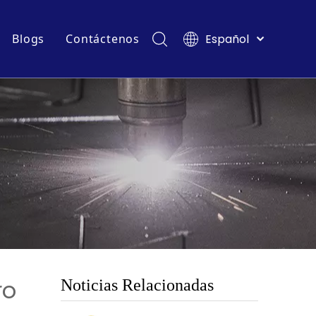
Español
Blogs
Contáctenos
English
argar
Eventos y Exposiciones
Français
Pусский
untas más frecuentes
Blogs de la industria
Deutsch
Italiano
Tiếng Việt
Polski
Türk dili
Filipino
Bahasa
indonesia
ro
Noticias Relacionadas