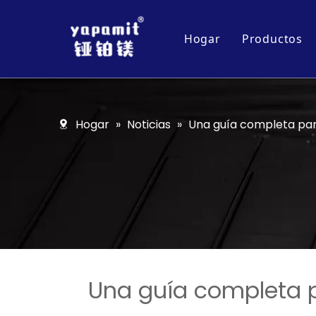
Hogar
Productos
Accesorio
Serie de 
Hogar
»
Noticias
»
Una guía completa para
Carro de 
Serie de 
Serie de o
Una guía completa p