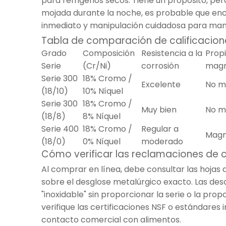
para refrigerios secos. Tiene un propósito, per
mojada durante la noche, es probable que en
inmediato y manipulación cuidadosa para mant
Tabla de comparación de calificacion
Grado
Composición
Resistencia a la
Prop
Serie
(Cr/Ni)
corrosión
magn
Serie 300
18% Cromo /
Excelente
No m
(18/10)
10% Níquel
Serie 300
18% Cromo /
Muy bien
No m
(18/8)
8% Níquel
Serie 400
18% Cromo /
Regular a
Magn
(18/0)
0% Níquel
moderado
Cómo verificar las reclamaciones de ca
Al comprar en línea, debe consultar las hojas 
sobre el desglose metalúrgico exacto. Las de
"inoxidable" sin proporcionar la serie o la pr
verifique las certificaciones NSF o estándares i
contacto comercial con alimentos.