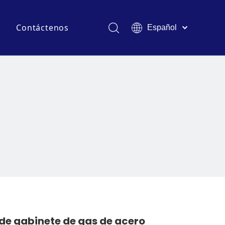
s
Contáctenos
Español
English
ventos y Exposiciones
Français
Pусский
ás frecuentes
logs de la industria
Deutsch
Italiano
Tiếng Việt
Polski
Türk dili
Filipino
Bahasa
indonesia
de gabinete de gas de acero