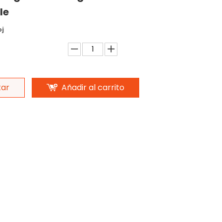
le
oj
tar
Añadir al carrito