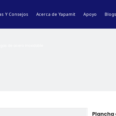
as Y Consejos
Acerca de Yapamit
Apoyo
Blog
Perfil de la empresa
Descargar
E
s
Tour por la fábrica
Preguntas m
B
gas de acero inoxidable
 mesa
de cocina
artenes de cocina
Plancha 