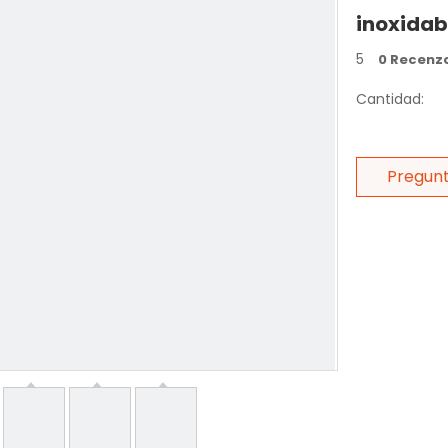
inoxidab
5
0 Recenz
Cantidad:
Pregun