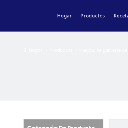
Hogar
Productos
Recet
Accesorio
Serie de pantalla
Hogar
Productos
»
»
Plancha de gabinete de 
Carro de cocina y
Serie de equipos 
Serie de ollas y s