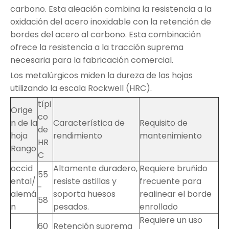
carbono. Esta aleación combina la resistencia a la
oxidación del acero inoxidable con la retención de
bordes del acero al carbono. Esta combinación
ofrece la resistencia a la tracción suprema
necesaria para la fabricación comercial.
Los metalúrgicos miden la dureza de las hojas
utilizando la escala Rockwell (HRC).
típi
Orige
co
n de la
Característica de
Requisito de
de
hoja
rendimiento
mantenimiento
HR
Rango
C
occid
Altamente duradero,
Requiere bruñido
55
ental/
resiste astillas y
frecuente para
-
alemá
soporta huesos
realinear el borde
58
n
pesados.
enrollado
Requiere un uso
60
Retención suprema