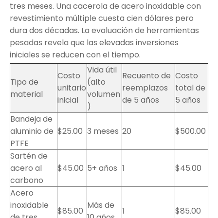
tres meses. Una cacerola de acero inoxidable con
revestimiento múltiple cuesta cien dólares pero
dura dos décadas. La evaluación de herramientas
pesadas revela que las elevadas inversiones
iniciales se reducen con el tiempo.
Vida útil
Costo
Recuento de
Costo
Tipo de
(alto
unitario
reemplazos
total de
material
volumen
inicial
de 5 años
5 años
)
Bandeja de
aluminio de
$25.00
3 meses
20
$500.00
PTFE
Sartén de
acero al
$45.00
5+ años
1
$45.00
carbono
Acero
inoxidable
Más de
$85.00
1
$85.00
de tres
10 años