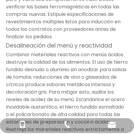
verificar las bases ferromagnéticas en todas las
compras nuevas. Estipule especificaciones de
revestimientos múltiples listos para inducción en
todos los contratos con proveedores antes de
finalizar los pedidos.
Desalineación del menú y reactividad
Combinar materiales reactivos con menús ácidos
destruye la calidad de los alimentos. El uso de hierro
fundido desnudo o aluminio sin anodizar para salsas
de tomate, reducciones de vino o glaseados de
cítricos produce sabores metálicos intensos y
decoloración gris. Para mitigar esto, audite los
niveles de acidez de su menú. Estandarice el acero
inoxidable austenítico, el hierro fundido esmaltado
o el policarbonato de alta calidad para todas las
estaciones de preparación y cocción ácidas.
kevinlai0023@gmail.com
+86-135-0023-7326
+86-75-0375-2818
Restrinja los materiales reactivos estrictamente a