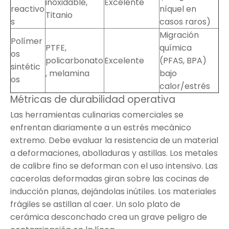
inoxidable,
Excelente
reactivo
níquel en
Titanio
s
casos raros)
Migración
Polímer
PTFE,
química
os
policarbonato
Excelente
(PFAS, BPA)
sintétic
, melamina
bajo
os
calor/estrés
Métricas de durabilidad operativa
Las herramientas culinarias comerciales se
enfrentan diariamente a un estrés mecánico
extremo. Debe evaluar la resistencia de un material
a deformaciones, abolladuras y astillas. Los metales
de calibre fino se deforman con el uso intensivo. Las
cacerolas deformadas giran sobre las cocinas de
inducción planas, dejándolas inútiles. Los materiales
frágiles se astillan al caer. Un solo plato de
cerámica desconchado crea un grave peligro de