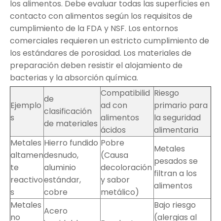
los alimentos. Debe evaluar todas las superficies en
contacto con alimentos según los requisitos de
cumplimiento de la FDA y NSF. Los entornos
comerciales requieren un estricto cumplimiento de
los estándares de porosidad. Los materiales de
preparación deben resistir el alojamiento de
bacterias y la absorción química.
Compatibilid
Riesgo
de
Ejemplo
ad con
primario para
clasificación
s
alimentos
la seguridad
de materiales
ácidos
alimentaria
Metales
Hierro fundido
Pobre
Metales
altamen
desnudo,
(Causa
pesados ​​se
te
aluminio
decoloración
filtran a los
reactivo
estándar,
y sabor
alimentos
s
cobre
metálico)
Metales
Bajo riesgo
Acero
no
(alergias al