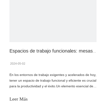
Espacios de trabajo funcionales: mesas de trabajo de acero inoxidable (dos capas) para cada tarea
2024-05-02
En los entornos de trabajo exigentes y acelerados de hoy,
tener un espacio de trabajo funcional y eficiente es crucial
para la productividad y el éxito.Un elemento esencial de
un espacio de trabajo bien equipado es una mesa de
trabajo resistente y fiable.Cuando se trata de durabilidad,
Leer Más
versatilidad y eficiencia, los aceros inoxidables