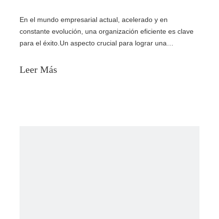
En el mundo empresarial actual, acelerado y en
constante evolución, una organización eficiente es clave
para el éxito.Un aspecto crucial para lograr una
organización óptima es mediante el uso de soluciones de
almacenamiento versátiles.En este artículo
Leer Más
profundizaremos en los beneficios y la versatilidad de las
estanterías de almacenamiento de acero inoxidable.