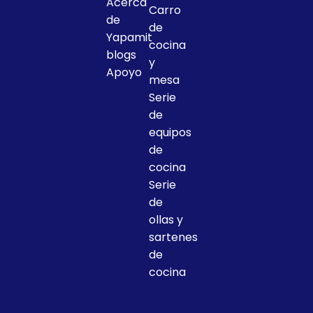
Acerca
Carro
de
de
Yapamit
cocina
blogs
y
Apoyo
mesa
Serie
de
equipos
de
cocina
Serie
de
ollas y
sartenes
de
cocina