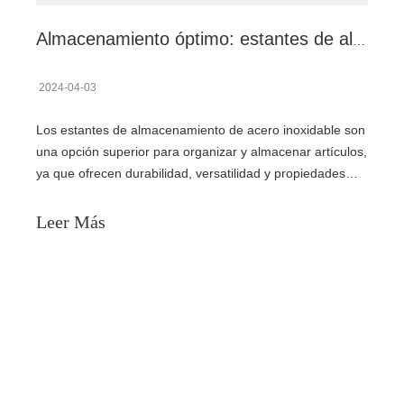
Almacenamiento óptimo: estantes de almacenamiento de acero inoxidable para una gestión eficiente del espacio
2024-04-03
Los estantes de almacenamiento de acero inoxidable son
una opción superior para organizar y almacenar artículos,
ya que ofrecen durabilidad, versatilidad y propiedades
higiénicas.Su fuerza excepcional les permite soportar
cargas pesadas y resistir la corrosión, asegurando un
Leer Más
rendimiento duradero con un mantenimiento
mínimo.Estos rac