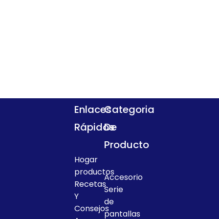
Enlaces
Categoria
Rápidos
De
Producto
Hogar
productos
Accesorio
Recetas
Serie
Y
de
Consejos
pantallas