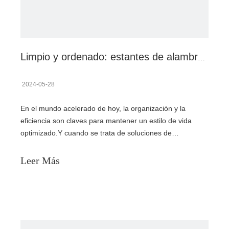
Limpio y ordenado: estantes de alambre para soluciones de almacenamiento optimizadas
2024-05-28
En el mundo acelerado de hoy, la organización y la
eficiencia son claves para mantener un estilo de vida
optimizado.Y cuando se trata de soluciones de
almacenamiento, los estantes de alambre se han
convertido en la mejor opción para quienes buscan un
Leer Más
ambiente limpio y ordenado.Con su diseño elegante y
funcionalidad versátil, los estantes de alambre