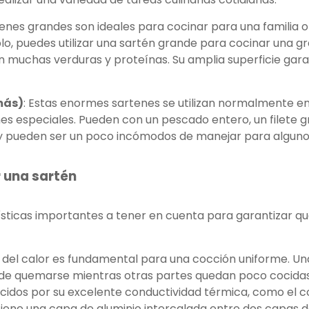
rtenes grandes son ideales para cocinar para una familia
lo, puedes utilizar una sartén grande para cocinar una gr
n muchas verduras y proteínas. Su amplia superficie gar
más)
: Estas enormes sartenes se utilizan normalmente e
s especiales. Pueden con un pescado entero, un filete g
 y pueden ser un poco incómodos de manejar para alguno
r una sartén
rísticas importantes a tener en cuenta para garantizar q
n del calor es fundamental para una cocción uniforme. U
ede quemarse mientras otras partes quedan poco cocidas
idos por su excelente conductividad térmica, como el cobr
iene una capa de aluminio intercalada entre dos capas de 