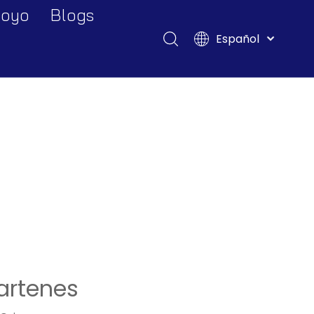
oyo
Blogs
Español
Descargar
English
Français
Preguntas más frecuentes
Pусский
Deutsch
Italiano
Tiếng Việt
Polski
Türk dili
Filipino
Bahasa
indonesia
artenes