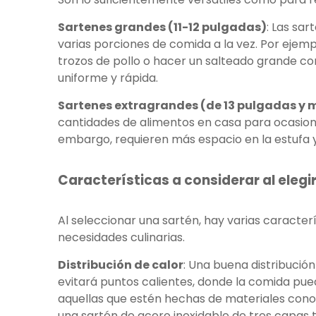
Sartenes grandes (11-12 pulgadas)
: Las sa
varias porciones de comida a la vez. Por ejemp
trozos de pollo o hacer un salteado grande co
uniforme y rápida.
Sartenes extragrandes (de 13 pulgadas y 
cantidades de alimentos en casa para ocasione
embargo, requieren más espacio en la estufa
Características a considerar al elegi
Al seleccionar una sartén, hay varias caracte
necesidades culinarias.
Distribución de calor
: Una buena distribució
evitará puntos calientes, donde la comida pu
aquellas que estén hechas de materiales conoc
una sartén de acero inoxidable de tres capas t