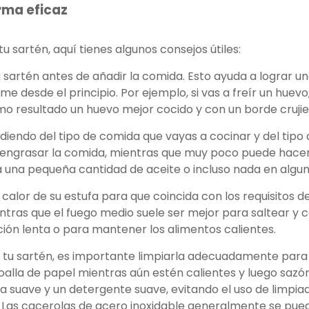
rma eficaz
tu sartén, aquí tienes algunos consejos útiles:
a sartén antes de añadir la comida. Esto ayuda a lograr un
e desde el principio. Por ejemplo, si vas a freír un huev
o resultado un huevo mejor cocido y con un borde crujie
diendo del tipo de comida que vayas a cocinar y del tipo d
engrasar la comida, mientras que muy poco puede hacer 
 una pequeña cantidad de aceite o incluso nada en algun
 calor de su estufa para que coincida con los requisitos de
tras que el fuego medio suele ser mejor para saltear y 
ión lenta o para mantener los alimentos calientes.
r tu sartén, es importante limpiarla adecuadamente para 
toalla de papel mientras aún estén calientes y luego saz
 suave y un detergente suave, evitando el uso de limpiad
Las cacerolas de acero inoxidable generalmente se pueden 