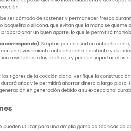
 cocción.
ebe ser cómodo de sostener y permanecer fresco durant
 baquelita o silicona, que evitan que la mano se queme a
roporcionar un buen agarre, lo que le permitirá maniobr
(si corresponde)
: Si optas por una sartén antiadherente
con un revestimiento antiadherente resistente y durader
son resistentes a los arañazos y pueden soportar el uso d
os rigores de la cocción diaria. Verifique la construcción d
durará años y le permitirá ahorrar dinero a largo plazo. P
eneración en generación debido a su excepcional durabi
enes
se pueden utilizar para una amplia gama de técnicas de 