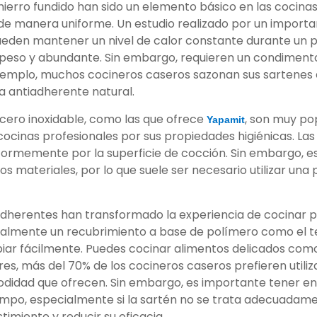
 hierro fundido han sido un elemento básico en las cocinas
de manera uniforme. Un estudio realizado por un important
ueden mantener un nivel de calor constante durante un p
speso y abundante. Sin embargo, requieren un condimento
ejemplo, muchos cocineros caseros sazonan sus sartenes d
a antiadherente natural.
acero inoxidable, como las que ofrece
, son muy po
Yapamit
en cocinas profesionales por sus propiedades higiénicas. La
niformemente por la superficie de cocción. Sin embargo, 
s materiales, por lo que suele ser necesario utilizar una
iadherentes han transformado la experiencia de cocinar 
almente un recubrimiento a base de polímero como el tef
piar fácilmente. Puedes cocinar alimentos delicados co
es, más del 70% de los cocineros caseros prefieren utili
modidad que ofrecen. Sin embargo, es importante tener en
po, especialmente si la sartén no se trata adecuadamente
imiento y reducir su eficacia.