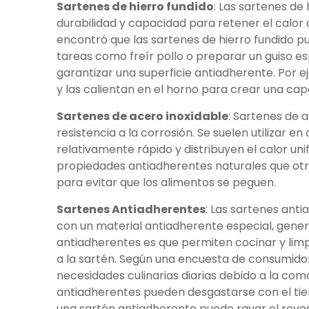
Sartenes de hierro fundido
: Las sartenes de
durabilidad y capacidad para retener el calor 
encontró que las sartenes de hierro fundido p
tareas como freír pollo o preparar un guiso e
garantizar una superficie antiadherente. Por 
y las calientan en el horno para crear una cap
Sartenes de acero inoxidable
: Sartenes de 
resistencia a la corrosión. Se suelen utilizar 
relativamente rápido y distribuyen el calor u
propiedades antiadherentes naturales que otro
para evitar que los alimentos se peguen.
Sartenes Antiadherentes
: Las sartenes ant
con un material antiadherente especial, gener
antiadherentes es que permiten cocinar y lim
a la sartén. Según una encuesta de consumidor
necesidades culinarias diarias debido a la co
antiadherentes pueden desgastarse con el tiem
una sartén antiadherente puede rayar el revest