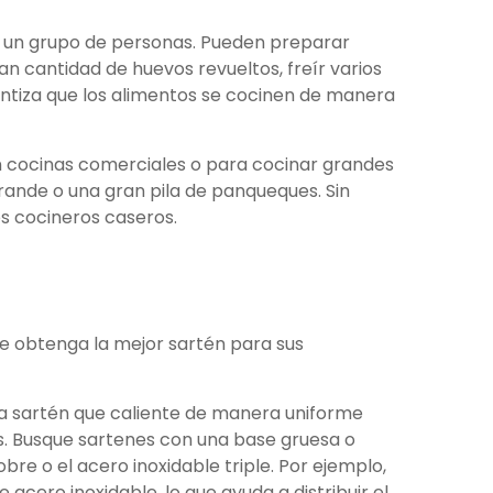
 o un grupo de personas. Pueden preparar
an cantidad de huevos revueltos, freír varios
antiza que los alimentos se cocinen de manera
n cocinas comerciales o para cocinar grandes
rande o una gran pila de panqueques. Sin
s cocineros caseros.
ue obtenga la mejor sartén para sus
na sartén que caliente de manera uniforme
. Busque sartenes con una base gruesa o
e o el acero inoxidable triple. Por ejemplo,
acero inoxidable, lo que ayuda a distribuir el