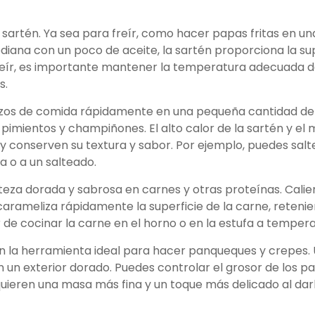
a sartén. Ya sea para freír, como hacer papas fritas en u
iana con un poco de aceite, la sartén proporciona la sup
e freír, es importante mantener la temperatura adecuada 
s.
rozos de comida rápidamente en una pequeña cantidad de 
pimientos y champiñones. El alto calor de la sartén y el
 conserven su textura y sabor. Por ejemplo, puedes salt
a o a un salteado.
orteza dorada y sabrosa en carnes y otras proteínas. Cali
 carameliza rápidamente la superficie de la carne, retenie
ar de cocinar la carne en el horno o en la estufa a temper
on la herramienta ideal para hacer panqueques y crepes.
n exterior dorado. Puedes controlar el grosor de los p
quieren una masa más fina y un toque más delicado al darle