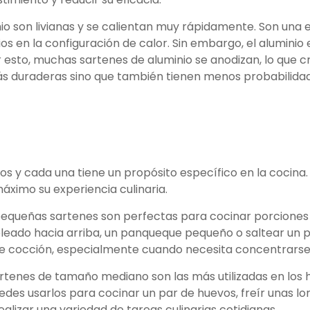
nio son livianas y se calientan muy rápidamente. Son una
en la configuración de calor. Sin embargo, el aluminio e
 esto, muchas sartenes de aluminio se anodizan, lo que cr
ás duraderas sino que también tienen menos probabilidad
s y cada una tiene un propósito específico en la cocina
áximo su experiencia culinaria.
 pequeñas sartenes son perfectas para cocinar porciones 
soleado hacia arriba, un panqueque pequeño o saltear 
 de cocción, especialmente cuando necesita concentrars
sartenes de tamaño mediano son las más utilizadas en los 
uedes usarlos para cocinar un par de huevos, freír unas 
alizar una variedad de tareas culinarias cotidianas.