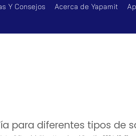
as Y Consejos
Acerca de Yapamit
Ap
Perfil de la empresa
Tour por la fábrica
uía para diferentes tipos de sartenes
na
ía para diferentes tipos de s
s de cocina