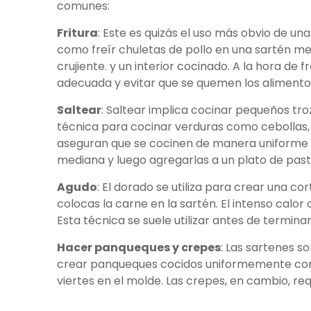
comunes:
Fritura
: Este es quizás el uso más obvio de un
como freír chuletas de pollo en una sartén med
crujiente. y un interior cocinado. A la hora d
adecuada y evitar que se quemen los alimento
Saltear
: Saltear implica cocinar pequeños t
técnica para cocinar verduras como cebollas, 
aseguran que se cocinen de manera uniforme y
mediana y luego agregarlas a un plato de past
Agudo
: El dorado se utiliza para crear una c
colocas la carne en la sartén. El intenso calor
Esta técnica se suele utilizar antes de termin
Hacer panqueques y crepes
: Las sartenes s
crear panqueques cocidos uniformemente con u
viertes en el molde. Las crepes, en cambio, re