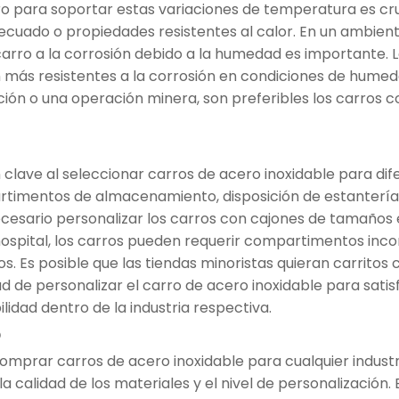
o para soportar estas variaciones de temperatura es cruc
decuado o propiedades resistentes al calor. En un amb
 carro a la corrosión debido a la humedad es importante. 
más resistentes a la corrosión en condiciones de hume
ón o una operación minera, son preferibles los carros con
clave al seleccionar carros de acero inoxidable para difer
rtimentos de almacenamiento, disposición de estanterías
necesario personalizar los carros con cajones de tamaños
hospital, los carros pueden requerir compartimentos in
os. Es posible que las tiendas minoristas quieran carrito
 de personalizar el carro de acero inoxidable para sati
idad dentro de la industria respectiva.
o
omprar carros de acero inoxidable para cualquier industri
 calidad de los materiales y el nivel de personalización. 