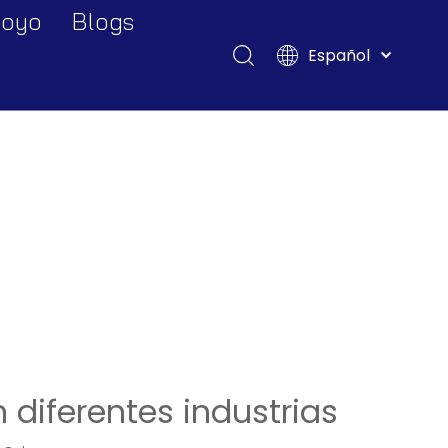
oyo
Blogs
Español
Descargar
English
Français
Preguntas más frecuentes
Pусский
Deutsch
ndustrias
Italiano
Tiếng Việt
Polski
Türk dili
Filipino
Bahasa
indonesia
n diferentes industrias