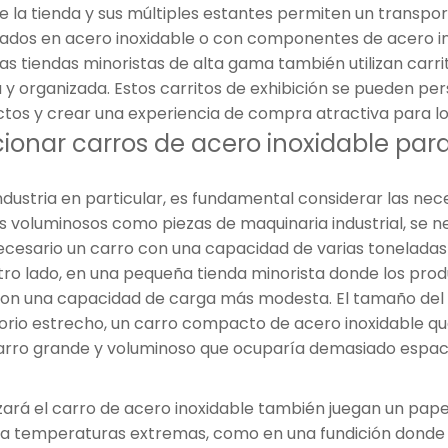
de la tienda y sus múltiples estantes permiten un transpor
icados en acero inoxidable o con componentes de acero i
s tiendas minoristas de alta gama también utilizan carri
y organizada. Estos carritos de exhibición se pueden per
ctos y crear una experiencia de compra atractiva para los
cionar carros de acero inoxidable para
 industria en particular, es fundamental considerar las n
os voluminosos como piezas de maquinaria industrial, se
ecesario un carro con una capacidad de varias tonelada
tro lado, en una pequeña tienda minorista donde los prod
 con una capacidad de carga más modesta. El tamaño del
ratorio estrecho, un carro compacto de acero inoxidable 
carro grande y voluminoso que ocuparía demasiado espaci
izará el carro de acero inoxidable también juegan un pap
s a temperaturas extremas, como en una fundición donde 