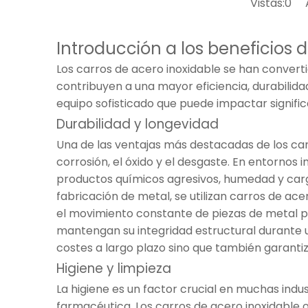
Vistas:
0
Au
Introducción a los beneficios d
Los carros de acero inoxidable se han converti
contribuyen a una mayor eficiencia, durabilidad
equipo sofisticado que puede impactar signifi
Durabilidad y longevidad
Una de las ventajas más destacadas de los carr
corrosión, el óxido y el desgaste. En entornos
productos químicos agresivos, humedad y cargas
fabricación de metal, se utilizan carros de ac
el movimiento constante de piezas de metal pe
mantengan su integridad estructural durante 
costes a largo plazo sino que también garantiza
Higiene y limpieza
La higiene es un factor crucial en muchas indu
farmacéutica. Los carros de acero inoxidable o