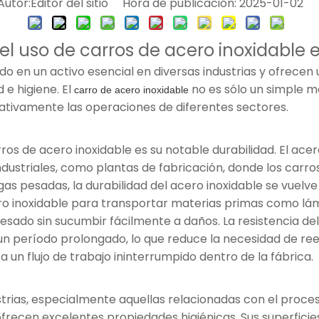
tor:Editor del sitio Hora de publicación: 2025-01-02 
el uso de carros de acero inoxidable e
do en un activo esencial en diversas industrias y ofrecen
 e higiene. El
no es sólo un simple m
carro de acero inoxidable
cativamente las operaciones de diferentes sectores.
os de acero inoxidable es su notable durabilidad. El acero
 industriales, como plantas de fabricación, donde los ca
 pesadas, la durabilidad del acero inoxidable se vuelve 
ero inoxidable para transportar materias primas como lám
sado sin sucumbir fácilmente a daños. La resistencia del
un período prolongado, lo que reduce la necesidad de re
 un flujo de trabajo ininterrumpido dentro de la fábrica.
strias, especialmente aquellas relacionadas con el proce
frecen excelentes propiedades higiénicas. Sus superficies 