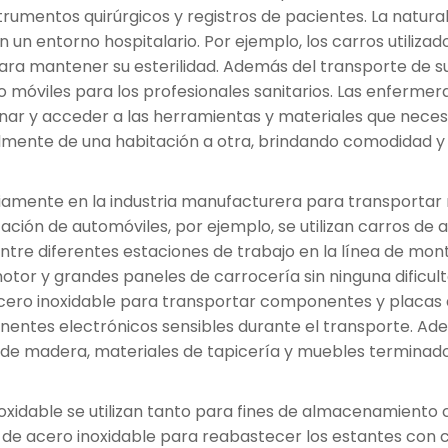
mentos quirúrgicos y registros de pacientes. La naturalez
 un entorno hospitalario. Por ejemplo, los carros utiliza
ara mantener su esterilidad. Además del transporte de sum
o móviles para los profesionales sanitarios. Las enferme
ar y acceder a las herramientas y materiales que necesi
mente de una habitación a otra, brindando comodidad y ef
pliamente en la industria manufacturera para transportar
ación de automóviles, por ejemplo, se utilizan carros d
entre diferentes estaciones de trabajo en la línea de mon
otor y grandes paneles de carrocería sin ninguna dificult
acero inoxidable para transportar componentes y placas de 
nentes electrónicos sensibles durante el transporte. Adem
 de madera, materiales de tapicería y muebles terminado
inoxidable se utilizan tanto para fines de almacenamiento c
s de acero inoxidable para reabastecer los estantes con