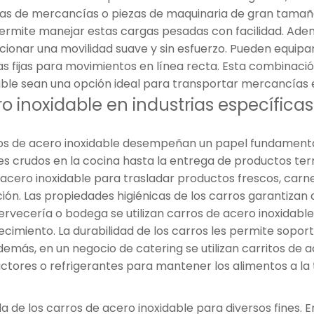
as de mercancías o piezas de maquinaria de gran tamaño.
permite manejar estas cargas pesadas con facilidad. Adem
ionar una movilidad suave y sin esfuerzo. Pueden equipar
s fijas para movimientos en línea recta. Esta combinaci
able sean una opción ideal para transportar mercancías e
o inoxidable en industrias específicas
rros de acero inoxidable desempeñan un papel fundamental
s crudos en la cocina hasta la entrega de productos term
e acero inoxidable para trasladar productos frescos, car
ón. Las propiedades higiénicas de los carros garantizan
rvecería o bodega se utilizan carros de acero inoxidable
miento. La durabilidad de los carros les permite soportar 
más, en un negocio de catering se utilizan carritos de a
tores o refrigerantes para mantener los alimentos a la 
 de los carros de acero inoxidable para diversos fines. En