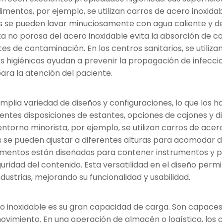
imentos, por ejemplo, se utilizan carros de acero inoxid
s se pueden lavar minuciosamente con agua caliente y des
eza no porosa del acero inoxidable evita la absorción de 
es de contaminación. En los centros sanitarios, se utiliz
s higiénicas ayudan a prevenir la propagación de infecc
ara la atención del paciente.
mplia variedad de diseños y configuraciones, lo que los h
entes disposiciones de estantes, opciones de cajones y d
entorno minorista, por ejemplo, se utilizan carros de ace
s se pueden ajustar a diferentes alturas para acomodar d
timentos están diseñados para contener instrumentos y p
uridad del contenido. Esta versatilidad en el diseño permi
ndustrias, mejorando su funcionalidad y usabilidad.
ro inoxidable es su gran capacidad de carga. Son capace
ovimiento. En una operación de almacén o logística, los c