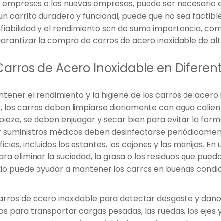
mpresas o las nuevas empresas, puede ser necesario enc
n un carrito duradero y funcional, puede que no sea factib
nfiabilidad y el rendimiento son de suma importancia, com
arantizar la compra de carros de acero inoxidable de al
rros de Acero Inoxidable en Diferent
ener el rendimiento y la higiene de los carros de acero i
 los carros deben limpiarse diariamente con agua calien
mpieza, se deben enjuagar y secar bien para evitar la fo
rtar suministros médicos deben desinfectarse periódicam
ficies, incluidos los estantes, los cajones y las manijas. E
ra eliminar la suciedad, la grasa o los residuos que pued
do puede ayudar a mantener los carros en buenas condic
carros de acero inoxidable para detectar desgaste y daños
ros para transportar cargas pesadas, las ruedas, los ejes